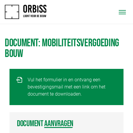
DOCUMENT: MOBILITEITSVERGOEDING
BOUW
Vul het formulier in en ontvang een
bevestigingsmail met een link om het
document te downloaden.
DOCUMENT
AANVRAGEN