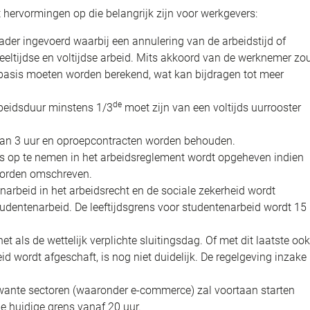
 hervormingen op die belangrijk zijn voor werkgevers:
ader ingevoerd waarbij een annulering van de arbeidstijd of
eeltijdse en voltijdse arbeid. Mits akkoord van de werknemer zo
basis moeten worden berekend, wat kan bijdragen tot meer
de
rbeidsduur minstens 1/3
moet zijn van een voltijds uurrooster
dan 3 uur en oproepcontracten worden behouden.
s op te nemen in het arbeidsreglement wordt opgeheven indien
k worden omschreven.
arbeid in het arbeidsrecht en de sociale zekerheid wordt
dentenarbeid. De leeftijdsgrens voor studentenarbeid wordt 15
t als de wettelijk verplichte sluitingsdag. Of met dit laatste ook
 wordt afgeschaft, is nog niet duidelijk. De regelgeving inzake
rwante sectoren (waaronder e-commerce) zal voortaan starten
e huidige grens vanaf 20 uur.