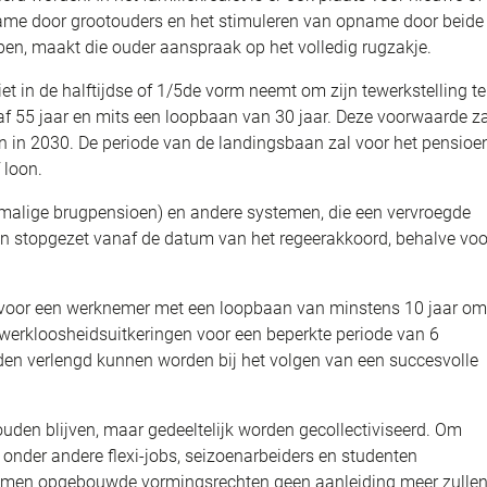
ame door grootouders en het stimuleren van opname door beide
ben, maakt die ouder aanspraak op het volledig rugzakje.
t in de halftijdse of 1/5de vorm neemt om zijn tewerkstelling te
af 55 jaar en mits een loopbaan van 30 jaar. Deze voorwaarde za
 in 2030. De periode van de landingsbaan zal voor het pensioe
 loon.
malige brugpensioen) en andere systemen, die een vervroegde
en stopgezet vanaf de datum van het regeerakkoord, behalve voo
d voor een werknemer met een loopbaan van minstens 10 jaar om
werkloosheidsuitkeringen voor een beperkte periode van 6
n verlengd kunnen worden bij het volgen van een succesvolle
ouden blijven, maar gedeeltelijk worden gecollectiviseerd. Om
onder andere flexi-jobs, seizoenarbeiders en studenten
genomen opgebouwde vormingsrechten geen aanleiding meer zulle