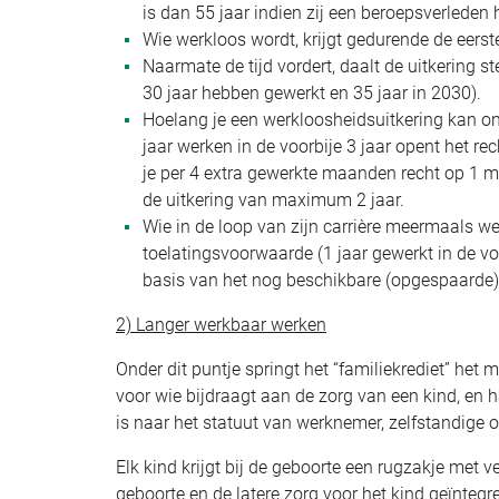
is dan 55 jaar indien zij een beroepsverlede
Wie werkloos wordt, krijgt gedurende de eerst
Naarmate de tijd vordert, daalt de uitkering
30 jaar hebben gewerkt en 35 jaar in 2030).
Hoelang je een werkloosheidsuitkering kan on
jaar werken in de voorbije 3 jaar opent het r
je per 4 extra gewerkte maanden recht op 1 ma
de uitkering van maximum 2 jaar.
Wie in de loop van zijn carrière meermaals we
toelatingsvoorwaarde (1 jaar gewerkt in de vo
basis van het nog beschikbare (opgespaarde)
2) Langer werkbaar werken
Onder dit puntje springt het “familiekrediet” het 
voor wie bijdraagt aan de zorg van een kind, en 
is naar het statuut van werknemer, zelfstandige 
Elk kind krijgt bij de geboorte een rugzakje met 
geboorte en de latere zorg voor het kind geïntegre