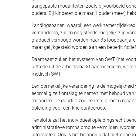
aangepaste modaliteiten zoals bijvoorbeeld opn
ouders. Bij kinderen die maar 1 ouder (meer) heb
Landingsbanen, waarbij een werknemer tijdskredie
verminderen, zullen nog steeds mogelijk zijn van
gradueel verhoogd worden naar 35 loopbaanjaren
maar gelijkgesteld worden aan een beperkt fictief
Daarnaast zullen het systeem van SWT (het voor
uittrede uit de arbeidsmarkt aanmoedigen, word
medisch SWT.
Een opmerkelijke verandering is de mogelijkhei
eenmalig zelf ontslag te nemen met behoud van 
maanden. De duurtijd zou eenmalig met 6 maande
opleiding voor een knelpuntberoep.
Tenslotte zal het individueel opleidingsrecht beh
administratieve rompslomp te vermijden, worden 
uitgesloten. Ook is het belangrijk dat niet-op