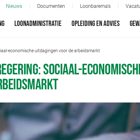
Nieuws
Documenten
Loonbarema’s
Vacat
NG
LOONADMINISTRATIE
OPLEIDING EN ADVIES
GEW
ociaal-economische uitdagingen voor de arbeidsmarkt
REGERING: SOCIAAL-ECONOMISCH
ARBEIDSMARKT