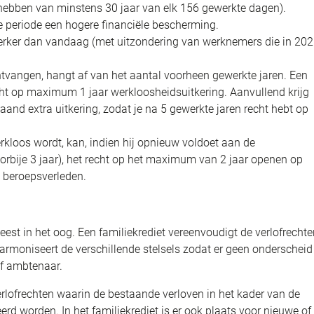
n hebben van minstens 30 jaar van elk 156 gewerkte dagen).
e periode een hogere financiële bescherming.
 sterker dan vandaag (met uitzondering van werknemers die in 20
tvangen, hangt af van het aantal voorheen gewerkte jaren. Een
echt op maximum 1 jaar werkloosheidsuitkering. Aanvullend krijg
and extra uitkering, zodat je na 5 gewerkte jaren recht hebt op
rkloos wordt, kan, indien hij opnieuw voldoet aan de
orbije 3 jaar), het recht op het maximum van 2 jaar openen op
 beroepsverleden.
meest in het oog. Een familiekrediet vereenvoudigt de verlofrecht
harmoniseert de verschillende stelsels zodat er geen onderscheid
of ambtenaar.
verlofrechten waarin de bestaande verloven in het kader van de
erd worden. In het familiekrediet is er ook plaats voor nieuwe of