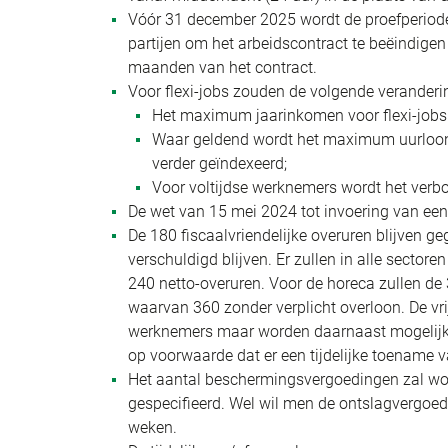
Vóór 31 december 2025 wordt de proefperiode
partijen om het arbeidscontract te beëindige
maanden van het contract.
Voor flexi-jobs zouden de volgende verander
Het maximum jaarinkomen voor flexi-jobs
Waar geldend wordt het maximum uurloon
verder geïndexeerd;
Voor voltijdse werknemers wordt het verb
De wet van 15 mei 2024 tot invoering van ee
De 180 fiscaalvriendelijke overuren blijven g
verschuldigd blijven. Er zullen in alle secto
240 netto-overuren. Voor de horeca zullen de
waarvan 360 zonder verplicht overloon. De vr
werknemers maar worden daarnaast mogelijk v
op voorwaarde dat er een tijdelijke toename v
Het aantal beschermingsvergoedingen zal wor
gespecifieerd. Wel wil men de ontslagvergo
weken.