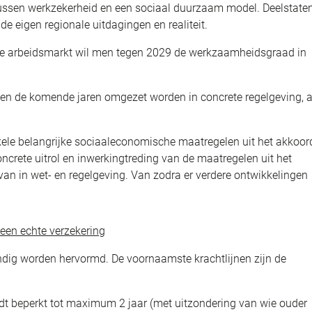
 tussen werkzekerheid en een sociaal duurzaam model. Deelstate
e eigen regionale uitdagingen en realiteit.
de arbeidsmarkt wil men tegen 2029 de werkzaamheidsgraad in
llen de komende jaren omgezet worden in concrete regelgeving, a
enkele belangrijke sociaaleconomische maatregelen uit het akkoor
crete uitrol en inwerkingtreding van de maatregelen uit het
an in wet- en regelgeving. Van zodra er verdere ontwikkelingen
 een echte verzekering
ondig worden hervormd. De voornaamste krachtlijnen zijn de
dt beperkt tot maximum 2 jaar (met uitzondering van wie ouder