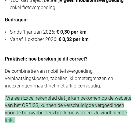
Voor dat traject betaal je
geen mobiliteitsvergoeding
,
enkel fietsvergoeding.
Bedragen:
Sinds 1 januari 2026:
€ 0,30 per km
Vanaf 1 oktober 2026:
€ 0,32 per km
Praktisch: hoe bereken je dit correct?
De combinatie van mobiliteitsvergoeding,
verplaatsingskosten, tabellen, kilometergrenzen en
indexeringen maakt het niet altijd eenvoudig.
Via een Excel rekenblad dat je kan bekomen op de website
van het ORBISS, kunnen de verschuldigde vergoedingen
voor de bouwarbeiders berekend worden. Je vindt hier de
link
.